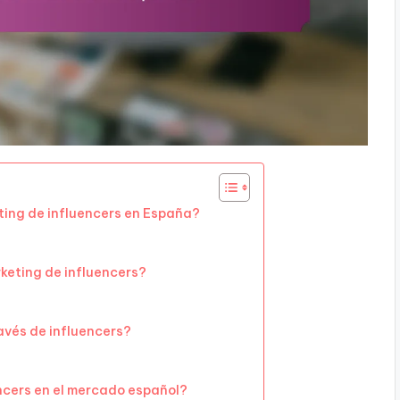
ting de influencers en España?
keting de influencers?
avés de influencers?
encers en el mercado español?