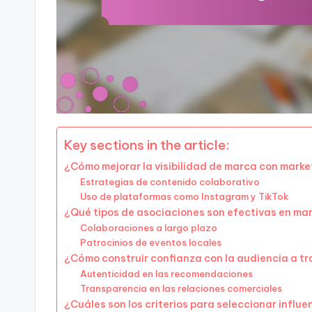
Key sections in the article:
¿Cómo mejorar la visibilidad de marca con marke
Estrategias de contenido colaborativo
Uso de plataformas como Instagram y TikTok
¿Qué tipos de asociaciones son efectivas en mar
Colaboraciones a largo plazo
Patrocinios de eventos locales
¿Cómo construir confianza con la audiencia a tr
Autenticidad en las recomendaciones
Transparencia en las relaciones comerciales
¿Cuáles son los criterios para seleccionar influ