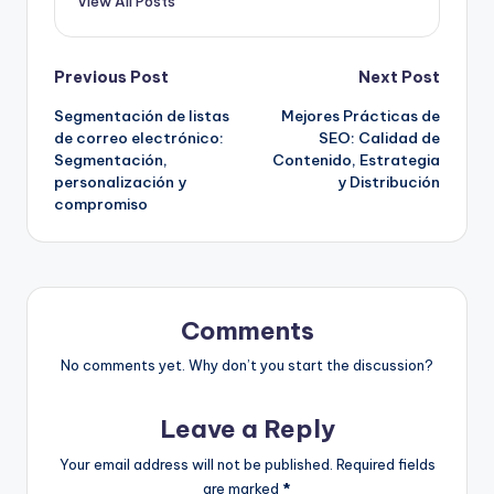
View All Posts
Post
Previous Post
Next Post
Segmentación de listas
Mejores Prácticas de
navigation
de correo electrónico:
SEO: Calidad de
Segmentación,
Contenido, Estrategia
personalización y
y Distribución
compromiso
Comments
No comments yet. Why don’t you start the discussion?
Leave a Reply
Your email address will not be published.
Required fields
are marked
*