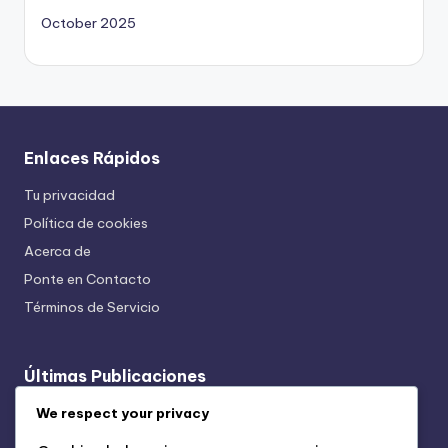
October 2025
Enlaces Rápidos
Tu privacidad
Política de cookies
Acerca de
Ponte en Contacto
Términos de Servicio
Últimas Publicaciones
Anuncios de Retargeting: Beneficios, Estrategias y
We respect your privacy
Compromiso de la Audiencia