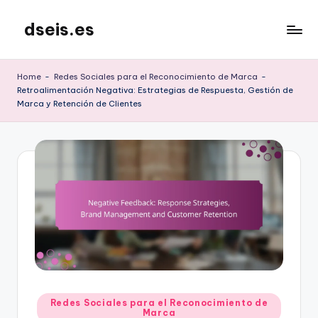
dseis.es
Skip
to
content
Home
-
Redes Sociales para el Reconocimiento de Marca
-
Retroalimentación Negativa: Estrategias de Respuesta, Gestión de
Marca y Retención de Clientes
Posted
Redes Sociales para el Reconocimiento de
Marca
in