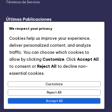
Términos de Servicio
Últimas Publicaciones
Anuncios de Retargeting: Beneficios, Estrategias y
We respect your privacy
Compromiso de la Audiencia
Cookies help us improve your experience,
Plataformas de Redes Sociales: Segmentación de
deliver personalized content, and analyze
Audiencia, Compromiso y Alcance
traffic. You can choose which cookies to
Reutilización de Contenidos: Alcance, Eficiencia y
allow by clicking
Customize
. Click
Accept All
Versatilidad
to consent or
Reject All
to decline non-
Optimización de Publicaciones de Blog: SEO,
essential cookies.
Legibilidad y Retención
Customize
SEO Técnico: Rendimiento, Optimización y
Cumplimiento
Reject All
Accept All