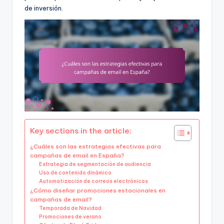
de inversión.
Key sections in the article:
¿Cuáles son las estrategias efectivas para
campañas de email en España?
Estrategia de segmentación de audiencia
Uso de contenido dinámico
Automatización de correos electrónicos
¿Cómo diseñar promociones estacionales en
campañas de email?
Temporada de Navidad
Promociones de verano