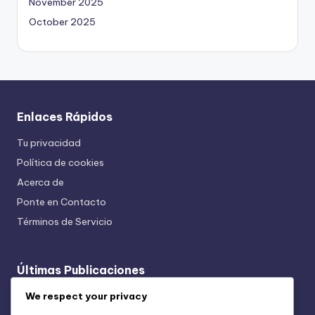
November 2025
October 2025
Enlaces Rápidos
Tu privacidad
Política de cookies
Acerca de
Ponte en Contacto
Términos de Servicio
Últimas Publicaciones
Anuncios de Retargeting: Beneficios, Estrategias y
We respect your privacy
Compromiso de la Audiencia