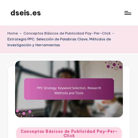
dseis.es
Skip
to
content
Home
-
Conceptos Básicos de Publicidad Pay-Per-Click
-
Estrategia PPC: Selección de Palabras Clave, Métodos de
Investigación y Herramientas
Posted
Conceptos Básicos de Publicidad Pay-Per-
Click
in